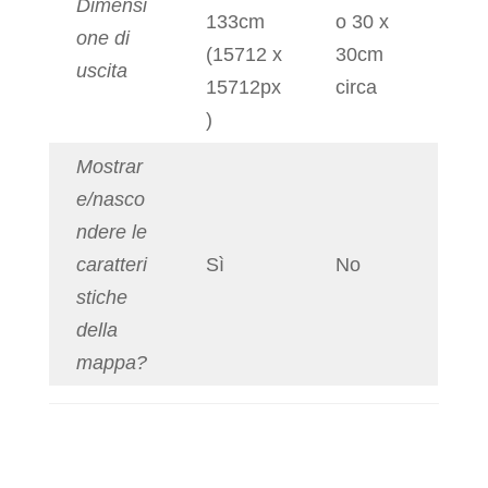
Dimensi
133cm
o 30 x
one di
(15712 x
30cm
uscita
15712px
circa
)
Mostrar
e/nasco
ndere le
caratteri
Sì
No
stiche
della
mappa?