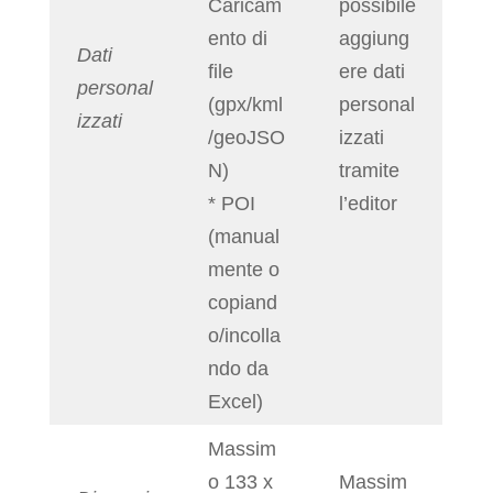
Caricam
possibile
ento di
aggiung
Dati
file
ere dati
personal
(gpx/kml
personal
izzati
/geoJSO
izzati
N)
tramite
* POI
l’editor
(manual
mente o
copiand
o/incolla
ndo da
Excel)
Massim
o 133 x
Massim