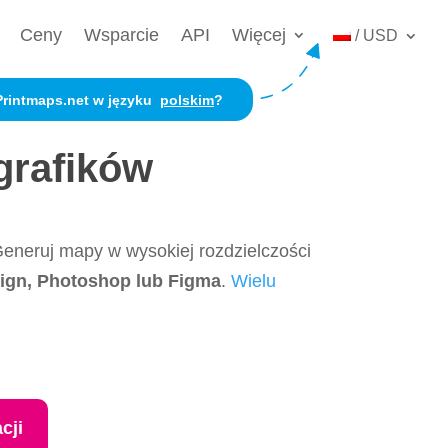
Ceny
Wsparcie
API
Więcej
/ USD
Printmaps.net w języku
polskim
?
grafików
eneruj mapy w wysokiej rozdzielczości
esign, Photoshop lub Figma
.
Wielu
cji