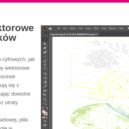
ktorowe
ików
 cyfrowych, jak
py wektorowe
rocesie
ują się z
iając dowolne
z utraty
elowej, pliki
rolę w