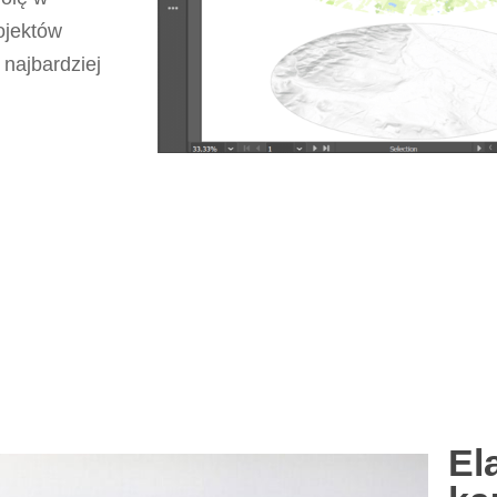
ojektów
najbardziej
El