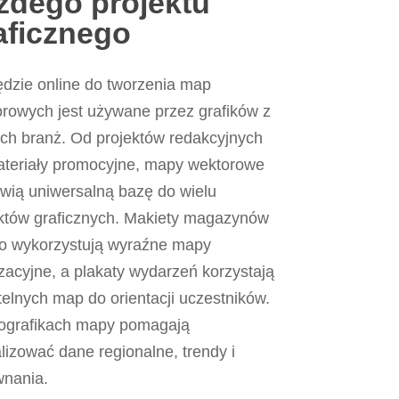
żdego projektu
aficznego
dzie online do tworzenia map
rowych jest używane przez grafików z
ch branż. Od projektów redakcyjnych
ateriały promocyjne, mapy wektorowe
wią uniwersalną bazę do wielu
któw graficznych. Makiety magazynów
to wykorzystują wyraźne mapy
izacyjne, a plakaty wydarzeń korzystają
telnych map do orientacji uczestników.
fografikach mapy pomagają
lizować dane regionalne, trendy i
wnania.