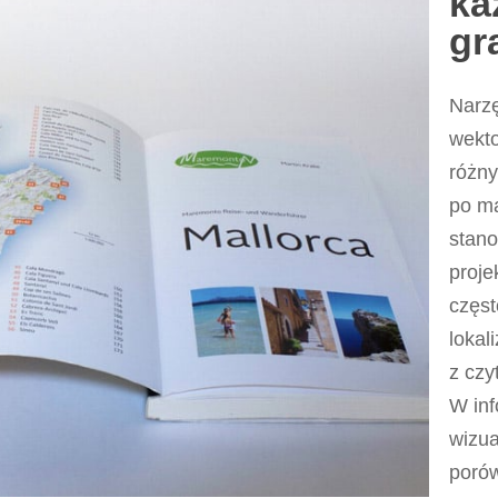
ka
gr
Narzę
wekto
różny
po m
stano
proje
częs
lokal
z czy
W in
wizua
poró