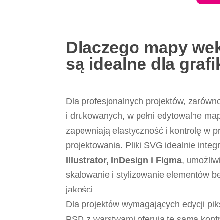
Dlaczego mapy we
są idealne dla graf
Dla profesjonalnych projektów, zarówno
i drukowanych, w pełni edytowalne ma
zapewniają elastyczność i kontrolę w p
projektowania. Pliki SVG idealnie integr
Illustrator, InDesign i Figma
, umożliw
skalowanie i stylizowanie elementów be
jakości.
Dla projektów wymagających edycji piks
PSD z warstwami oferują tę samą kont