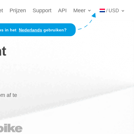
et
Prijzen
Support
API
Meer
/ USD
ps in het
Nederlands
gebruiken?
t
|
m af te