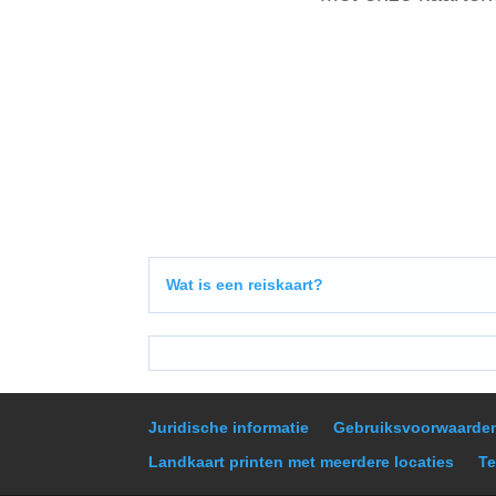
Wat is een reiskaart?
Juridische informatie
Gebruiksvoorwaarde
Landkaart printen met meerdere locaties
Te