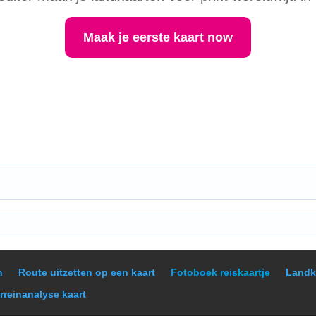
Maak je eerste kaart now
n
Route uitzetten op een kaart
Fotoboek reiskaartje
Landk
rreinanalyse kaart