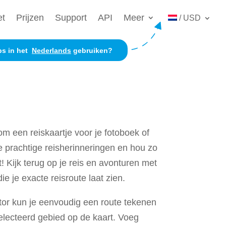
et
Prijzen
Support
API
Meer
/ USD
ps in het
Nederlands
gebruiken?
m een reiskaartje voor je fotoboek of
e prachtige reisherinneringen en hou zo
 Kijk terug op je reis en avonturen met
e je exacte reisroute laat zien.
tor kun je eenvoudig een route tekenen
lecteerd gebied op de kaart. Voeg