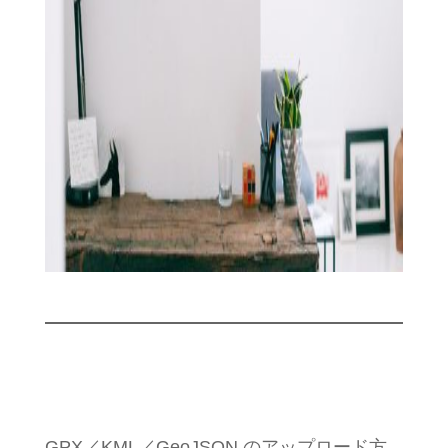
GPX／KML／GeoJSON のアップロード方