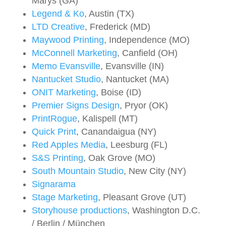
Marys (GA)
Legend & Ko
, Austin (TX)
LTD Creative
, Frederick (MD)
Maywood Printing
, Independence (MO)
McConnell Marketing
, Canfield (OH)
Memo Evansville
, Evansville (IN)
Nantucket Studio
, Nantucket (MA)
ONIT Marketing
, Boise (ID)
Premier Signs Design
, Pryor (OK)
PrintRogue
, Kalispell (MT)
Quick Print
, Canandaigua (NY)
Red Apples Media
, Leesburg (FL)
S&S Printing
, Oak Grove (MO)
South Mountain Studio
, New City (NY)
Signarama
Stage Marketing
, Pleasant Grove (UT)
Storyhouse productions
, Washington D.C.
/ Berlin / München