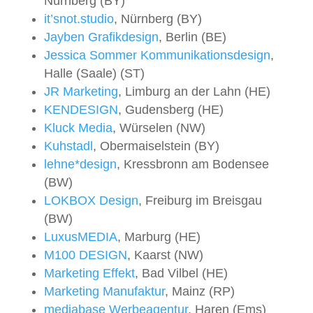
Nürnberg (BY)
it’snot.studio
, Nürnberg (BY)
Jayben Grafikdesign
, Berlin (BE)
Jessica Sommer Kommunikationsdesign
,
Halle (Saale) (ST)
JR Marketing
, Limburg an der Lahn (HE)
KENDESIGN
, Gudensberg (HE)
Kluck Media
, Würselen (NW)
Kuhstadl
, Obermaiselstein (BY)
lehne*design
, Kressbronn am Bodensee
(BW)
LOKBOX Design
, Freiburg im Breisgau
(BW)
LuxusMEDIA
, Marburg (HE)
M100 DESIGN
, Kaarst (NW)
Marketing Effekt
, Bad Vilbel (HE)
Marketing Manufaktur
, Mainz (RP)
mediabase Werbeagentur
, Haren (Ems)