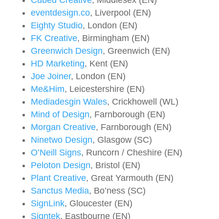
Cubed Creative
, Middlesex (EN)
eventdesign.co
, Liverpool (EN)
Eighty Studio
, London (EN)
FK Creative
, Birmingham (EN)
Greenwich Design
, Greenwich (EN)
HD Marketing
, Kent (EN)
Joe Joiner
, London (EN)
Me&Him
, Leicestershire (EN)
Mediadesgin Wales
, Crickhowell (WL)
Mind of Design
, Farnborough (EN)
Morgan Creative
, Farnborough (EN)
Ninetwo Design
, Glasgow (SC)
O’Neill Signs
, Runcorn / Cheshire (EN)
Peloton Design
, Bristol (EN)
Plant Creative
, Great Yarmouth (EN)
Sanctus Media
, Bo’ness (SC)
SignLink
, Gloucester (EN)
Signtek
, Eastbourne (EN)