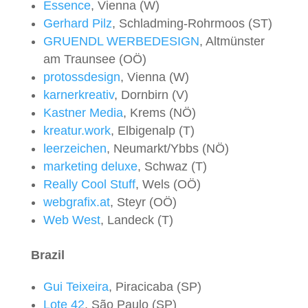
Essence
, Vienna (W)
Gerhard Pilz
, Schladming-Rohrmoos (ST)
GRUENDL WERBEDESIGN
, Altmünster
am Traunsee (OÖ)
protossdesign
, Vienna (W)
karnerkreativ
, Dornbirn (V)
Kastner Media
, Krems (NÖ)
kreatur.work
, Elbigenalp (T)
leerzeichen
, Neumarkt/Ybbs (NÖ)
marketing deluxe
, Schwaz (T)
Really Cool Stuff
, Wels (OÖ)
webgrafix.at
, Steyr (OÖ)
Web West
, Landeck (T)
Brazil
Gui Teixeira
, Piracicaba (SP)
Lote 42
, São Paulo (SP)