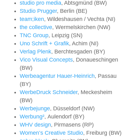
studio pro media
, Abtsgmünd (BW)
Studio Prugger
, Berlin (BE)
team;iken
, Wildeshausen / Vechta (NI)
the collective
, Wermelskirchen (NW)
TNC Group
, Leipzig (SN)
Uno Schrift + Grafik
, Achim (NI)
Verlag Plenk
, Berchtesgaden (BY)
Vico Visual Concepts
, Donaueschingen
(BW)
Werbeagentur Hauer-Heinrich
, Passau
(BY)
WerbeDruck Schneider
, Meckesheim
(BW)
Werbejunge
, Düsseldorf (NW)
Werbung²
, Aulendorf (BY)
WHV design
, Pirmasens (RP)
Women’s Creative Studio
, Freiburg (BW)